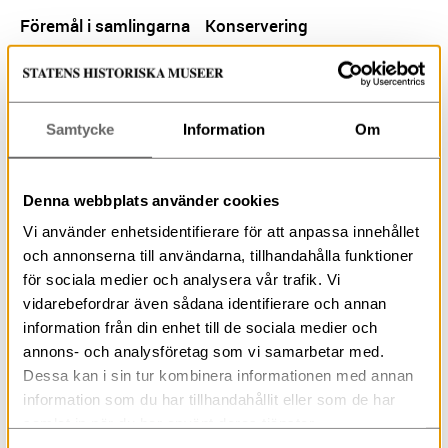
Föremål i samlingarna
Konservering
Inlägget publicerades:
2024-02-12
När det moderna blir
Samtycke
Information
Om
gammalt
Denna webbplats använder cookies
På museer är det mesta gammalt, ibland väldigt
Vi använder enhetsidentifierare för att anpassa innehållet
gammalt, och det är nog en del av poängen med att
och annonserna till användarna, tillhandahålla funktioner
besöka ett museum att få möta något som en annan
för sociala medier och analysera vår trafik. Vi
människa höll i sin hand för hundra eller tusentals år
vidarebefordrar även sådana identifierare och annan
sedan. Trä, läder, ben, horn och metall ur historien reser
information från din enhet till de sociala medier och
med oss in i framtiden. Men ...
annons- och analysföretag som vi samarbetar med.
Dessa kan i sin tur kombinera informationen med annan
Konservering
samlingsförvaltning
information som du har tillhandahållit eller som de har
samlat in när du har använt deras tjänster.
Inlägget publicerades:
2023-12-29