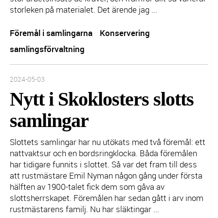
storleken på materialet. Det ärende jag ...
Föremål i samlingarna
Konservering
samlingsförvaltning
Inlägget publicerades:
2024-05-03
Nytt i Skoklosters slotts
samlingar
Slottets samlingar har nu utökats med två föremål: ett
nattvaktsur och en bordsringklocka. Båda föremålen
har tidigare funnits i slottet. Så var det fram till dess
att rustmästare Emil Nyman någon gång under första
hälften av 1900-talet fick dem som gåva av
slottsherrskapet. Föremålen har sedan gått i arv inom
rustmästarens familj. Nu har släktingar ...