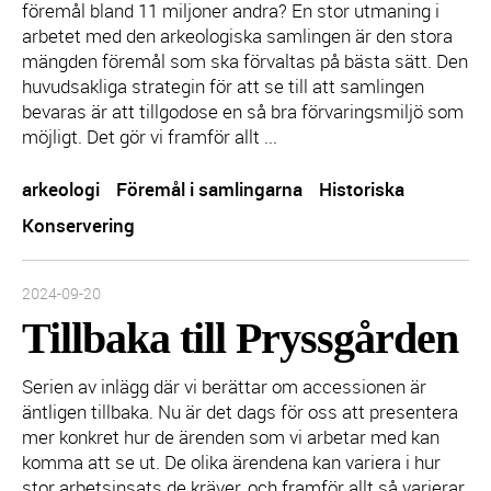
föremål bland 11 miljoner andra? En stor utmaning i
arbetet med den arkeologiska samlingen är den stora
mängden föremål som ska förvaltas på bästa sätt. Den
huvudsakliga strategin för att se till att samlingen
bevaras är att tillgodose en så bra förvaringsmiljö som
möjligt. Det gör vi framför allt ...
arkeologi
Föremål i samlingarna
Historiska
Konservering
Inlägget publicerades:
2024-09-20
Tillbaka till Pryssgården
Serien av inlägg där vi berättar om accessionen är
äntligen tillbaka. Nu är det dags för oss att presentera
mer konkret hur de ärenden som vi arbetar med kan
komma att se ut. De olika ärendena kan variera i hur
stor arbetsinsats de kräver, och framför allt så varierar