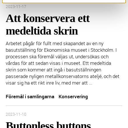
Inlägget publicerades:
2023-11-17
Att konservera ett
medeltida skrin
Arbetet pågår för fullt med skapandet av en ny
basutställning för Ekonomiska museet i Stockholm. I
processen ska föremål väljas ut, undersökas och
vårdas för att sedan visas i museet. Ett medeltida
skrin som kommer att ingå i basutställningen
passerade nyligen metallkonservatorns ateljé, och det
visar sig ha ett rikt inre liv, med mer att ...
Föremål i samlingarna
Konservering
Inlägget publicerades:
2023-11-10
Buttonless buttons