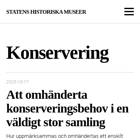
STATENS HISTORISKA MUSEER
Konserverin­g
Inlägget publicerades:
2025-10-17
Att omhänderta
konserveringsbehov i en
väldigt stor samling
Hur uppmärksammas och omhändertas ett enskilt