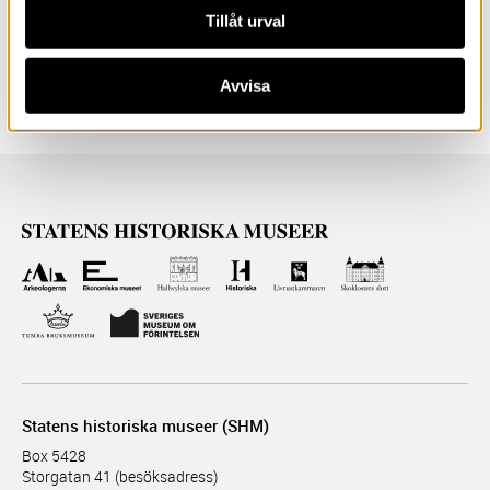
Botanik
Föremål i samlingarna
Likpredikningar
Tillåt urval
Skokloster
Avvisa
Statens historiska museer (SHM)
Box 5428
Storgatan 41 (besöksadress)