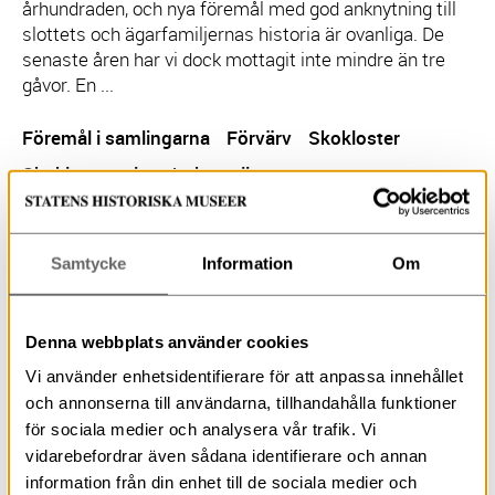
århundraden, och nya föremål med god anknytning till
slottets och ägarfamiljernas historia är ovanliga. De
senaste åren har vi dock mottagit inte mindre än tre
gåvor. En ...
Föremål i samlingarna
Förvärv
Skokloster
Skoklostersslottsboksamling
Inlägget publicerades:
2025-03-28
Samtycke
Information
Om
Inför sommartids-
omställningen
Denna webbplats använder cookies
Vi använder enhetsidentifierare för att anpassa innehållet
I helgen är det dags för sommartidsomställningen som
och annonserna till användarna, tillhandahålla funktioner
alltid infaller den sista söndagen i mars. Idag då många
för sociala medier och analysera vår trafik. Vi
förlitar sig på klockan i mobiltelefonen sker
vidarebefordrar även sådana identifierare och annan
omställningen automatiskt för respektive tidszon, men
information från din enhet till de sociala medier och
än använder många analoga armbandsur. I Skoklosters