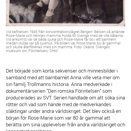
Vid befrielsen 1945 från koncentrationslägret Bergen- Belsen så anlände
Rose-Marie och hennes mamma Hulda till Sverige med de vita båtarna.
Vid ankomst var de båda sjuka och Rose-Marie får bo i ett barnhem
medan Hulda var på sjukhus. På bilden var Rose-Marie sju år gammal
och skulle återförenas med sin mamma. Foto: Okänd. Sveriges
muesum om Förintelsen/ SHM
Det började som korta sekvenser och minnesbilder i
samband med att barnbarnet Anna ville veta mer om
sin familj Trollmanns historia. Anna medverkade i
dokumentärserien ”Den romska Förintelsen” som
producerades av SVT. Serien handlade om att söka sina
rötter och vad som hände med de medverkandes
släktingar under andra världskriget. Det blev också en
början för Rose-Marie som var 80 år gammal att
berätta om sina upplevelser från andra världskriget och