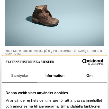
Rose-Marie hade denna sko på sig vid ankomsten till Sverige. Foto: Ola
Myrin. SHM
I intervjun som genomfördes med Rose-Marie så dyker
minnet upp från att hon hade kvar en sko som hon hade
Samtycke
Information
Om
på sig när de anlände till Sverige med sin mamma
Hulda. Rose-Marie och Hulda kom med
räddningsaktionen Vita båtarna. Hon minns hur
Denna webbplats använder cookies
spikarna skavde i skon och under arbetet med
Vi använder enhetsidentifierare för att anpassa innehållet
utställningen så beslutar sig Rose-Marie att skänka
och annonserna till användarna, tillhandahålla funktioner