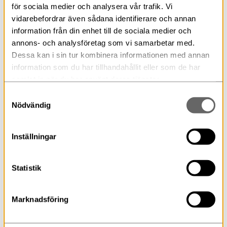
skon.
för sociala medier och analysera vår trafik. Vi
vidarebefordrar även sådana identifierare och annan
information från din enhet till de sociala medier och
– Jag har väntat att någon som ett museum skulle
annons- och analysföretag som vi samarbetar med.
höra av sig till oss sa Margareta Berglie när vi pratades
vid på telefonen. Margareta arbetade som lärare och
Dessa kan i sin tur kombinera informationen med annan
var väldigt engagerande i romska frågor i slutet av
information som du har tillhandahållit eller som de har
1960-talet. I och med hennes engagemang gav det
samlat in när du har använt deras tjänster.
möjligheter för att Eugen att komma till Sverige 1969.
Samtyckesval
Nödvändig
Inställningar
Statistik
Marknadsföring