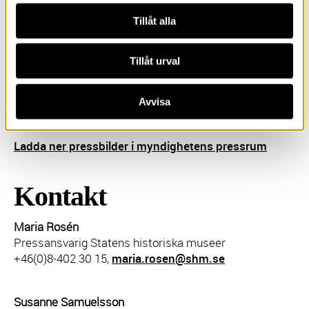
avsnittet har premiär 5 november 2023 och det sista
Tillåt alla
avsnittet sänds 11 februari 2024. Med noggrant valda
inspelningsmiljöer och påkostade scenerier gestaltas
historien och med målsättning att skapa nyfikenhet
Tillåt urval
och intresse för vår gemensamma historia. Över 300
experter har bidragit till innehållet och 100 av dem
medverkar i serien.
Avvisa
Ladda ner pressbilder i myndighetens pressrum
Kontakt
Maria Rosén
Pressansvarig Statens historiska museer
+46(0)8-402 30 15,
maria.rosen@shm.se
Susanne Samuelsson