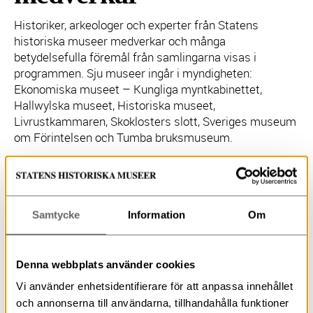
Historiker, arkeologer och experter från Statens
historiska museer medverkar och många
betydelsefulla föremål från samlingarna visas i
programmen. Sju museer ingår i myndigheten:
Ekonomiska museet – Kungliga myntkabinettet,
Hallwylska museet, Historiska museet,
Livrustkammaren, Skoklosters slott, Sveriges museum
om Förintelsen och Tumba bruksmuseum.
Program och utställning kopplat
till serien
Samtycke
Information
Om
Museerna fångar upp teman från seriens tio avsnitt
genom visningar och föredrag. På Historiska museet
Denna webbplats använder cookies
öppnar den upplevelsebaserade utställningen
Tillsammans genom tiden
och på flera museer
Vi använder enhetsidentifierare för att anpassa innehållet
kommer det erbjudas föreläsningar, visningar och
och annonserna till användarna, tillhandahålla funktioner