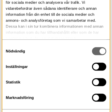
annat på plats i museet kopplat till serien:
för sociala medier och analysera vår trafik. Vi
vidarebefordrar även sådana identifierare och annan
information från din enhet till de sociala medier och
Ekonomiska museet
annons- och analysföretag som vi samarbetar med.
Historiska museet
Dessa kan i sin tur kombinera informationen med annan
Livrustkammaren
information som du har tillhandahållit eller som de har
Hallwylska museet
samlat in när du har använt deras tjänster.
Tumba bruksmuseum
Samtyckesval
Skokloster slott
Nödvändig
Sveriges museum om Förintelsen
Inställningar
Primär 5 november på
Statistik
SVT
SVT:s Historien om Sverige består av tio delar och
Marknadsföring
bygger på rekonstruktioner av historiska skeenden och
personer från istiden till våra dagar. Det första