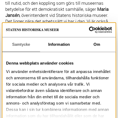
till nutid, och den koppling som görs till museernas
betydelse för ett demokratiskt samhälle, säger
Maria
Jansén
, överintendent vid Statens historiska museer.
Det ligger nära det arbetssätt vi har i dag. Vi är också
glada över att vi föreslås gå samman med just de här
museerna eftersom det känns ämnesmässigt
naturligt.
Samtycke
Information
Om
– Tillsammans med Statens historiska museer skapas
ett bra sammanhang där vi kan fortsätta utveckla våra
Denna webbplats använder cookies
redan starka museiverksamheter, säger
Magnus
Vi använder enhetsidentifierare för att anpassa innehållet
Hagberg
, överintendent vid Livrustkammaren och
och annonserna till användarna, tillhandahålla funktioner
Skoklosters slott med stiftelsen Hallwylska museet.
för sociala medier och analysera vår trafik. Vi
vidarebefordrar även sådana identifierare och annan
Regeringens förslag går nu ut på remiss där svaren ska
information från din enhet till de sociala medier och
vara inne om cirka tre månader.
annons- och analysföretag som vi samarbetar med.
Dessa kan i sin tur kombinera informationen med annan
information som du har tillhandahållit eller som de har