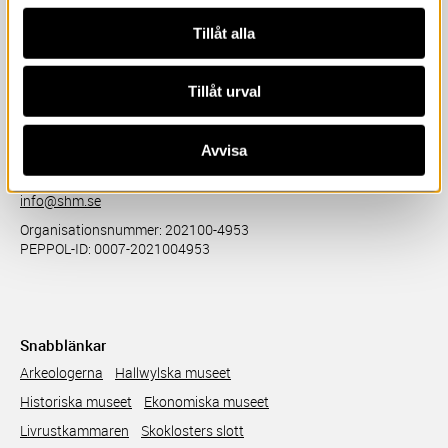
Tillåt alla
Statens historiska museer (SHM)
Tillåt urval
Box 5428
Storgatan 41 (besöksadress)
SE-114 84 Stockholm
Avvisa
Kontakt
info@shm.se
Organisationsnummer: 202100-4953
PEPPOL-ID: 0007-2021004953
Snabblänkar
Arkeologerna
Hallwylska museet
Historiska museet
Ekonomiska museet
Livrustkammaren
Skoklosters slott