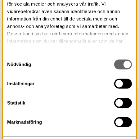
för sociala medier och analysera vår trafik. Vi
vidarebefordrar även sådana identifierare och annan
Fortsatt öppet för besök på egen
information från din enhet till de sociala medier och
hand
annons- och analysföretag som vi samarbetar med.
Dessa kan i sin tur kombinera informationen med annan
Museerna håller fortsatt öppet för besök på egen hand,
information som du har tillhandahållit eller som de har
men vi begränsar insläppet av besökare på varje
samlat in när du har använt deras tjänster.
museum.
Samtyckesval
Nödvändig
Inställningar
Statistik
Marknadsföring