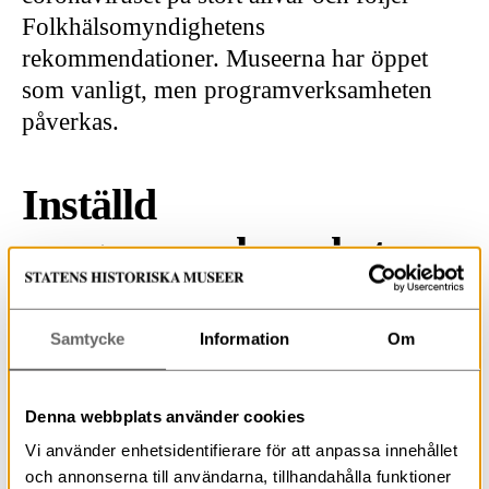
Folkhälsomyndighetens
rekommendationer. Museerna har öppet
som vanligt, men programverksamheten
påverkas.
Inställd
programverksamhet
Med anledning av Folkhälsomyndighetens
rekommendationer om mindre evenemang ställer
Samtycke
Information
Om
museerna in sin publika aktiviteter såsom visningar,
föreläsningar och andra programpunkter fram till och
med 14 april. Åtgärden görs för att minska
Denna webbplats använder cookies
smittspridningen av coronaviruset och inte minst av
omsorg för våra äldre och personer med allvarlig
Vi använder enhetsidentifierare för att anpassa innehållet
sjukdom.
och annonserna till användarna, tillhandahålla funktioner