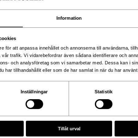
i
Information
cookies
v AI-teknikens möjligheter
e för att anpassa innehållet och annonserna till användarna, tillh
nder 2026–2027 genomför vi
vår trafik. Vi vidarebefordrar även sådana identifierare och anna
h först ut är Alkemisten –
r om alkemi och
nnons- och analysföretag som vi samarbetar med. Dessa kan i sin
 den 5 juni 2026. ...
har tillhandahållit eller som de har samlat in när du har använt 
Inställningar
Statistik
Tillåt urval