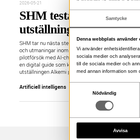
Inlägget publicerades:
2026-05-21
SHM testar AI-chatbot 
Samtycke
utställningar
Denna webbplats använder 
SHM tar nu nästa steg i myndighetens utforskande a
Vi använder enhetsidentifierar
och utmaningar inom den publika verksamheten. U
sociala medier och analysera 
pilotförsök med AI-chatbots i museiutställningar, oc
en digital guide som kan svara på besökarnas frågo
till de sociala medier och a
utställningen Alkemi på Skoklosters slott, som öppnar
med annan information som du 
Samtyckesval
Artificiell intelligens
chatbot
Utställningar
Nödvändig
Avvisa