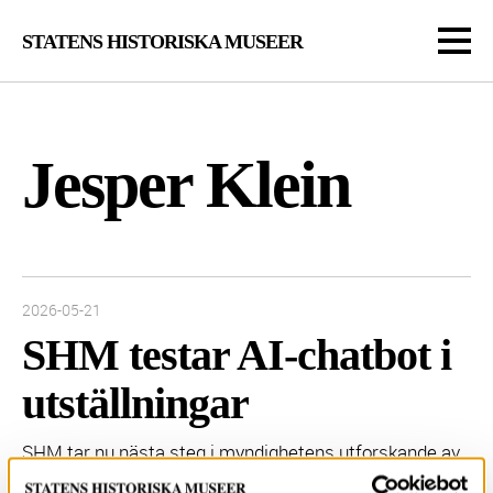
STATENS HISTORISKA MUSEER
Jesper Klein
Inlägget publicerades:
2026-05-21
SHM testar AI-chatbot i
utställningar
SHM tar nu nästa steg i myndighetens utforskande av
AI-teknikens möjligheter och utmaningar inom den