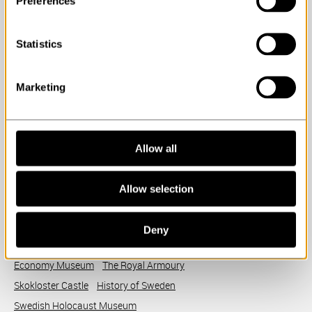
Preferences
National Historical Museums
Statistics
Box 5428
Storgatan 41 (visiting address)
Marketing
SE-114 84 Stockholm
Contact
info@shm.se
Organization number: 202100-4953
Allow all
PEPPOL ID: 0007-2021004953
Allow selection
Our operations
The Archaeologists
The Hallwyl Museum
Deny
The Swedish History Museum
Economy Museum
The Royal Armoury
Skokloster Castle
History of Sweden
Swedish Holocaust Museum