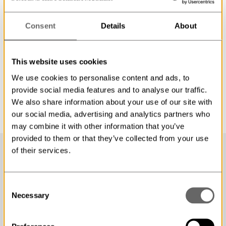
publika verksamheten. Under 2026–2027 genomför vi
pilotförsök med AI-chatbots i museiutställningar, och
Consent
Details
About
först ut är Alkemisten – en digital guide som kan svara
på besökarnas frågor om alkemi och utställningen
Alkemi på Skoklosters slott, som öppnar den 5 juni
2026. ...
This website uses cookies
We use cookies to personalise content and ads, to
Artificiell intelligens
chatbot
Utställningar
provide social media features and to analyse our traffic.
We also share information about your use of our site with
our social media, advertising and analytics partners who
may combine it with other information that you’ve
provided to them or that they’ve collected from your use
of their services.
Consent
Necessary
Selection